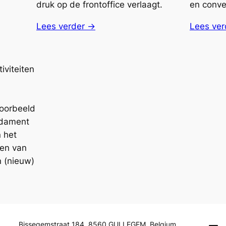
druk op de frontoffice verlaagt.
en conve
Lees verder →
Lees ver
iviteiten
jvoorbeeld
ndament
 het
sen van
 (nieuw)
Bissegemstraat 184, 8560 GULLEGEM, Belgium