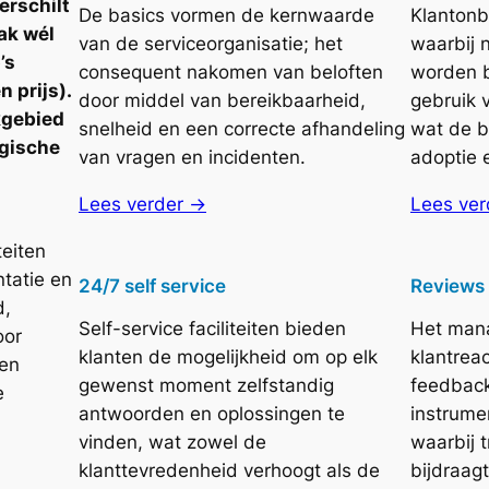
erschilt
De basics vormen de kernwaarde
Klantonb
aak wél
van de serviceorganisatie; het
waarbij 
’s
consequent nakomen van beloften
worden b
n prijs).
door middel van bereikbaarheid,
gebruik 
kgebied
snelheid en een correcte afhandeling
wat de b
egische
van vragen en incidenten.
adoptie e
Lees verder →
Lees ver
teiten
tatie en
24/7 self service
Reviews 
d,
Self-service faciliteiten bieden
Het man
oor
klanten de mogelijkheid om op elk
klantreac
 en
gewenst moment zelfstandig
feedback
e
antwoorden en oplossingen te
instrume
vinden, wat zowel de
waarbij t
klanttevredenheid verhoogt als de
bijdraag