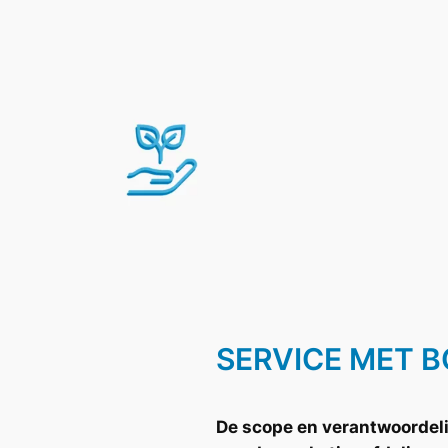
Ga
naar
de
inhoud
SERVICE MET 
De scope en verantwoordel